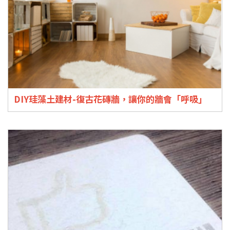
DIY珪藻土建材-復古花磚牆，讓你的牆會「呼吸」