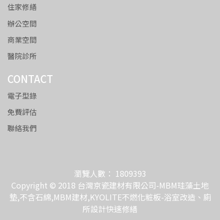
住家修繕
辦公空間
商業空間
醫院診所
CONTACT
電子型錄
免費評估
聯絡我們
瀏覽人數： 1809393
Copyright © 2018 台灣京瓷建材有限公司-MBM珪藻土地
墊,不含石綿,MBM建材,KYOLITE不燃化粧板-浴室改造、廁
所設計快速修繕