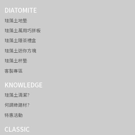
DIATOMITE
珪藻土地墊
珪藻土萬用巧拼板
珪藻土隱茶禮盒
珪藻土迷你方塊
珪藻土杯墊
客製專區
KNOWLEDGE
珪藻土清潔?
何謂綠建材?
特惠活動
CLASSIC