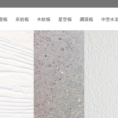
瓷板
京岩板
木紋板
星空板
調濕板
中空水