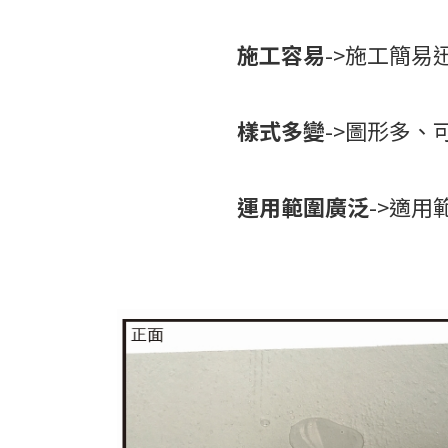
施工容易
->施工簡易
樣式多變
->圖形多
運用範圍廣泛
->適