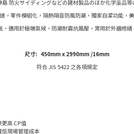
神島 防火サイディングなどの建材製品のほか化学薬品等
速，零件模組化，隔熱隔音防風防潮，獨家自潔功能，
法，適用於極端氣候，防潮耐震抗風壓，常用於外牆修繕
尺寸: 450mm x 2990mm /16mm
符合 JIS 5422 之各項規定
更高 CP值
減低現場管理成本