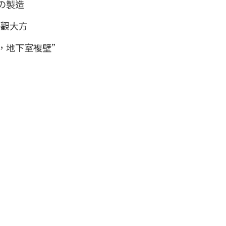
の製造
美觀大方
，地下室複壁”