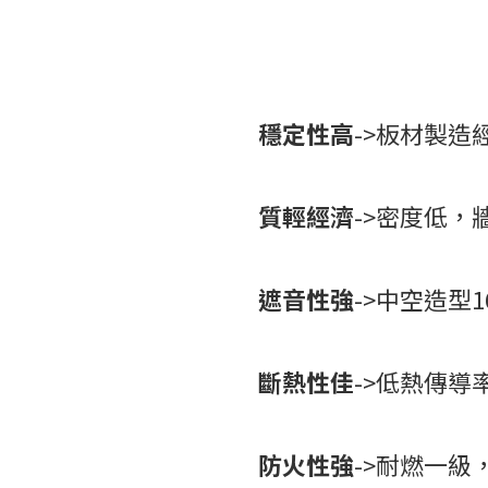
穩定性高
->板材製
質輕經濟
->密度低
遮音性強
->中空造型1
斷熱性佳
->低熱傳導
防火性強
->耐燃一級