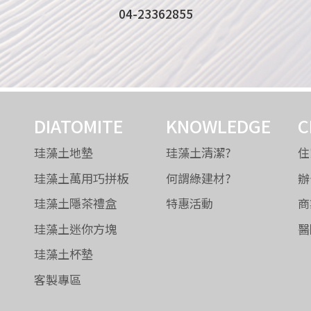
04-23362855
DIATOMITE
KNOWLEDGE
C
珪藻土地墊
珪藻土清潔?
住
珪藻土萬用巧拼板
何謂綠建材?
辦
珪藻土隱茶禮盒
特惠活動
商
珪藻土迷你方塊
醫
珪藻土杯墊
客製專區