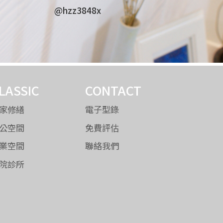
@hzz3848x
LASSIC
CONTACT
家修繕
電子型錄
公空間
免費評估
業空間
聯絡我們
院診所