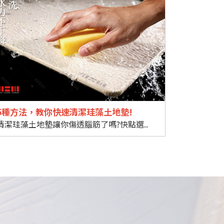
5種方法，教你快速清潔珪藻土地墊!
清潔珪藻土地墊讓你傷透腦筋了嗎?快點選..