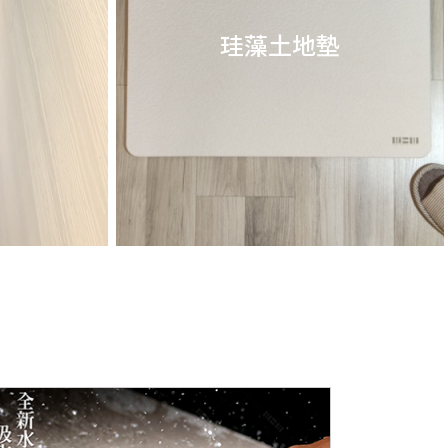
珪藻土地墊