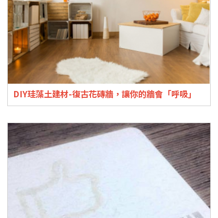
DIY珪藻土建材-復古花磚牆，讓你的牆會「呼吸」