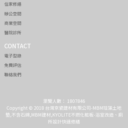
住家修繕
辦公空間
商業空間
醫院診所
CONTACT
電子型錄
免費評估
聯絡我們
瀏覽人數： 1807846
Copyright © 2018 台灣京瓷建材有限公司-MBM珪藻土地
墊,不含石綿,MBM建材,KYOLITE不燃化粧板-浴室改造、廁
所設計快速修繕