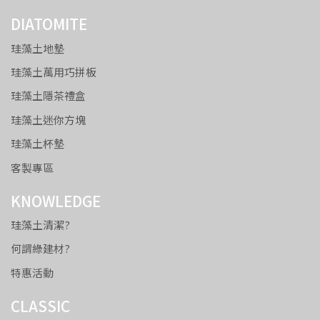
DIATOMITE
珪藻土地墊
珪藻土萬用巧拼板
珪藻土隱茶禮盒
珪藻土迷你方塊
珪藻土杯墊
客製專區
KNOWLEDGE
珪藻土清潔?
何謂綠建材?
特惠活動
CLASSIC