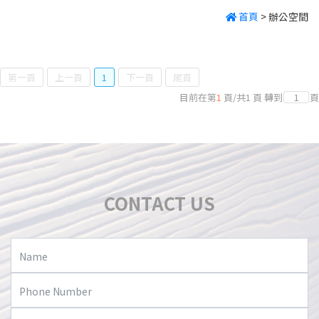
首頁
>
辦公空間
第一頁
上一頁
1
下一頁
尾頁
目前在第
1
頁
/
共
1
頁
轉到
頁
CONTACT US