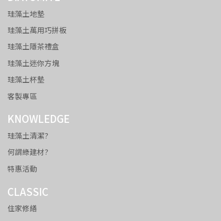
珪藻土地墊
珪藻土萬用巧拼板
珪藻土隱茶禮盒
珪藻土迷你方塊
珪藻土杯墊
客製專區
KNOWLEDGE
珪藻土清潔?
何謂綠建材?
特惠活動
CLASSIC
住家修繕