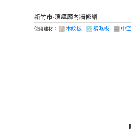
新竹市-演講廳內牆修繕
木紋板
調濕板
中空
使用建材
：