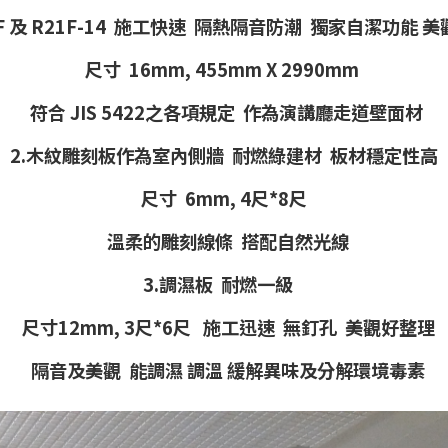
F 及 R21F-14 施工快速 隔熱隔音防潮 獨家自潔功能 
尺寸 16mm, 455mm X 2990
mm
符合 JIS 5422之各項規定 作為演講廳走道壁面材
2.木紋雕刻板作為室內側牆 耐燃綠建材
板材穩定性高
尺寸 6mm, 4尺*8尺
溫柔的雕刻線條 搭配自然光線
3.調濕板 耐燃一級
尺寸1
2mm, 3尺*6尺 施工迅速 無釘孔 美觀好整理
隔音及美觀 能調濕 調溫 緩解異味及分解環境毒素