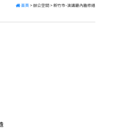
首頁
>
辦公空間
>
新竹市-演講廳內牆修繕
造